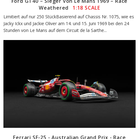
Ford GT40 – Sieger von Le Mans 1969 – Race
Weathered
1:18 SCALE
Limitiert auf nur 250 StückBasierend auf Chassis Nr. 1075, wie es
Jacky Ickx und Jackie Oliver am 14. und 15. Juni 1969 bei den 24
Stunden von Le Mans auf dem Circuit de la Sarthe...
Ferrari SF-25 - Australian Grand Prix - Race