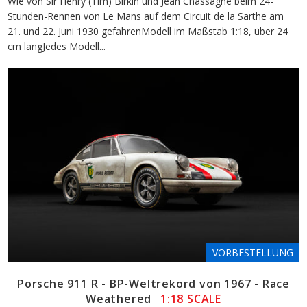
Wie von Sir Henry (Tim) Birkin und Jean Chassagne beim 24-
Stunden-Rennen von Le Mans auf dem Circuit de la Sarthe am
21. und 22. Juni 1930 gefahrenModell im Maßstab 1:18, über 24
cm langJedes Modell...
VORBESTELLUNG
Porsche 911 R - BP-Weltrekord von 1967 - Race
Weathered
1:18 SCALE