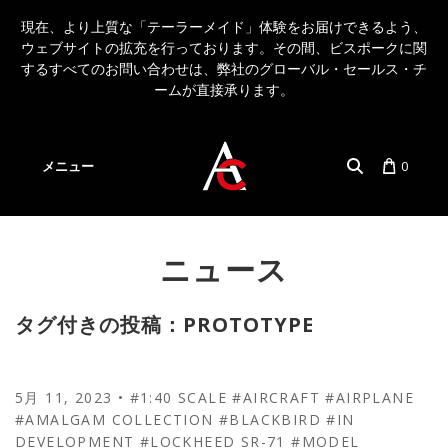
現在、より上質な「テーラーメイド」体験をお届けできるよう、
ウェブサイトの拡充を行っております。その間、ビスポークに関
するすべてのお問い合わせは、弊社のグローバル・セールス・チ
ームが直接承ります。
メニュー
0
アカウント
言語
ニュース
タグ付きの投稿：PROTOTYPE
5月 11, 2023
•
#1:40 SCALE
#AIRCRAFT
#AIRPLANE
#AMALGAM COLLECTION
#BLACKBIRD
#IN
DEVELOPMENT
#LOCKHEED SR-71
#MODEL