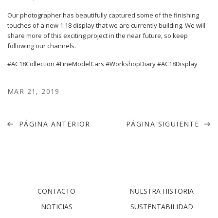
Our photographer has beautifully captured some of the finishing
touches of a new 1:18 display that we are currently building. We will
share more of this exciting project in the near future, so keep
following our channels.
#
AC18Collection
#
FineModelCars
#
WorkshopDiary
#
AC18Display
MAR 21, 2019
PÁGINA ANTERIOR
PÁGINA SIGUIENTE
CONTACTO
NUESTRA HISTORIA
NOTICIAS
SUSTENTABILIDAD