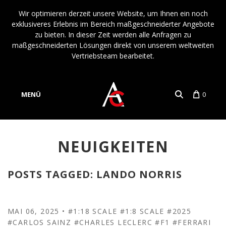
Wir optimieren derzeit unsere Website, um Ihnen ein noch
exklusiveres Erlebnis im Bereich maßgeschneiderter Angebote
zu bieten. In dieser Zeit werden alle Anfragen zu
maßgeschneiderten Lösungen direkt von unserem weltweiten
Vertriebsteam bearbeitet.
MENÜ
0
Konto
Sprache
NEUIGKEITEN
POSTS TAGGED: LANDO NORRIS
MAI 06, 2025
•
#1:18 SCALE
#1:8 SCALE
#2025
#CARLOS SAINZ
#CHARLES LECLERC
#F1
#FERRARI