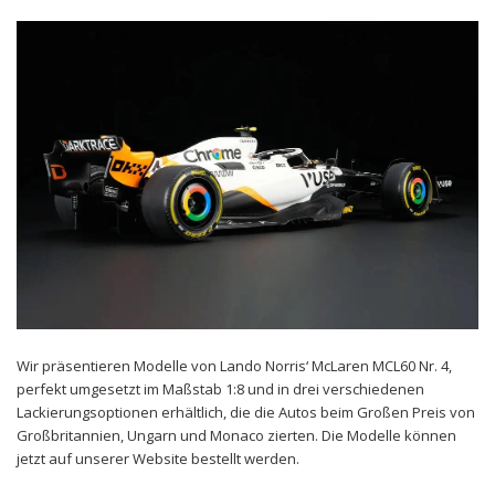
Wir präsentieren Modelle von Lando Norris‘ McLaren MCL60 Nr. 4,
perfekt umgesetzt im Maßstab 1:8 und in drei verschiedenen
Lackierungsoptionen erhältlich, die die Autos beim Großen Preis von
Großbritannien, Ungarn und Monaco zierten. Die Modelle können
jetzt auf unserer Website bestellt werden.