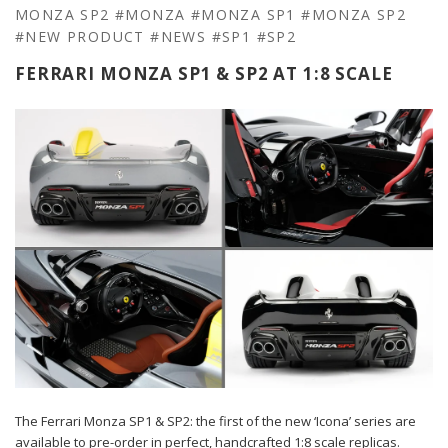
MONZA SP2
#MONZA
#MONZA SP1
#MONZA SP2
#NEW PRODUCT
#NEWS
#SP1
#SP2
FERRARI MONZA SP1 & SP2 AT 1:8 SCALE
The
Ferrari
Monza SP1 & SP2: the first of the new ‘Icona’ series are
available to pre-order in perfect, handcrafted 1:8 scale replicas.