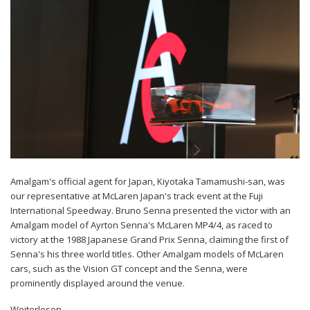
Amalgam's official agent for Japan, Kiyotaka Tamamushi-san, was
our representative at
McLaren Japan
's track event at the
Fuji
International Speedway.
Bruno Senna presented the victor with an
Amalgam model of Ayrton Senna's McLaren MP4/4, as raced to
victory at the 1988 Japanese Grand Prix Senna, claiming the first of
Senna's his three world titles. Other Amalgam models of McLaren
cars, such as the Vision GT concept and the Senna, were
prominently displayed around
the venue.
Weiterlesen