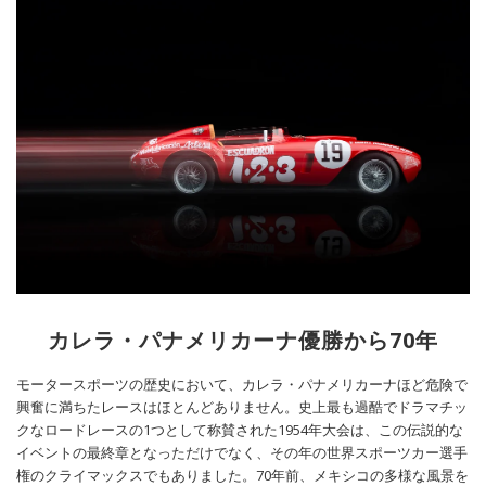
カレラ・パナメリカーナ優勝から70年
モータースポーツの歴史において、カレラ・パナメリカーナほど危険で
興奮に満ちたレースはほとんどありません。史上最も過酷でドラマチッ
クなロードレースの1つとして称賛された1954年大会は、この伝説的な
イベントの最終章となっただけでなく、その年の世界​​スポーツカー選手
権のクライマックスでもありました。70年前、メキシコの多様な風景を