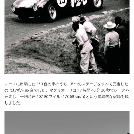
レースに出場した 150 台の車のうち、8 つのステージをすべて完走した
のはわずか 85 台でした。マグリオーリは 17 時間 40 分 26 秒でレースを
完走し、平均時速 107.93 マイル (173.69 km/h) という驚異的な記録を残
しました。