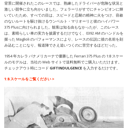
背景に開催されたこのレースでは、熟練したドライバーが危険な状況と
激しい競争に立ち向かいました。フェラーリがすでにチャンピオンに輝
いていたため、すべての目は、スピードと忍耐の精神に火をつけ、容赦
のないルートを駆け抜けるウンベルト・マリオーリと彼のハイパワー
375 Plusに向けられました。観客は知る由もなかったが、このレース
は、素晴らしい車の実力を披露するだけでなく、0392 AM のハンドルを
握った Maglioli のパフォーマンスにより、レースの伝説に彼の名前を刻
み込むことになり、報道陣でさえ追いつくのに苦労するほどだった。
1954 年カレラ パナメリカーナで優勝した Ferrari 375 Plus の 1:8 スケー
ルのモデルは、当社の Web サイトで送料無料でご購入いただけます。
チェックアウト時にコード
GIFTINDULGENCE
を入力するだけです。
1:8 スケールをご覧ください >