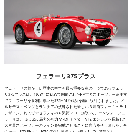
フェラーリ375プラス
フェラーリの輝かしい歴史の中でも最も重要な車の一つであるフェラー
リ375プラスは、1953年に初めて開催されたFIA世界スポーツカー選手権
でフェラーリを勝利に導いた375MMの成功を基に設計されました。メ
ルセデス・ベンツとランチアの洗練された新しい 8 気筒フォーミュラ 1
デザイン、およびマセラティの 6 気筒 250F に続いて、エンツォ・フェ
ラーリは、ほぼ 350 馬力の強力な 4.9 リッター V12 エンジンを搭載した
大容量スポーツカーのラインを完成させることに焦点を移しました。そ
の結果、375 Plus は 1950 年代に製造された車としては驚異的な